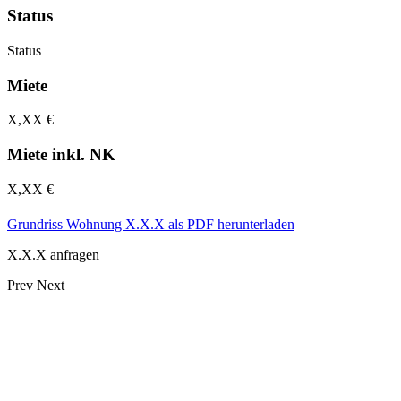
Status
Status
Miete
X,XX €
Miete inkl. NK
X,XX €
Grundriss
Wohnung X.X.X
als PDF herunterladen
X.X.X
anfragen
Prev
Next